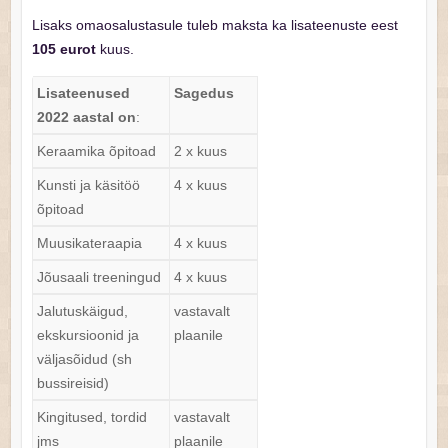
Lisaks omaosalustasule tuleb maksta ka lisateenuste eest
105 eurot
kuus.
Lisateenused
Sagedus
2022 aastal on
:
Keraamika õpitoad
2 x kuus
Kunsti ja käsitöö
4 x kuus
õpitoad
Muusikateraapia
4 x kuus
Jõusaali treeningud
4 x kuus
Jalutuskäigud,
vastavalt
ekskursioonid ja
plaanile
väljasõidud (sh
bussireisid)
Kingitused, tordid
vastavalt
jms
plaanile