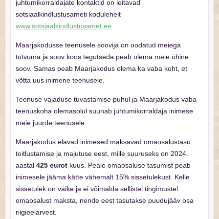
juhtumikorraldajate kontaktid on leitavad
sotsiaalkindlustusameti kodulehelt
www.sotsiaalkindlustusamet.ee
Maarjakodusse teenusele soovija on oodatud meiega
tutvuma ja soov koos tegutseda peab olema meie ühine
soov. Samas peab Maarjakodus olema ka vaba koht, et
võtta uus inimene teenusele.
Teenuse vajaduse tuvastamise puhul ja Maarjakodus vaba
teenuskoha olemasolul suunab juhtumikorraldaja inimese
meie juurde teenusele.
Maarjakodus elavad inimesed maksavad omaosalustasu
toitlustamise ja majutuse eest, mille suuruseks on 2024.
aastal
425 eurot
kuus. Peale omaosaluse tasumist peab
inimesele jääma kätte vähemalt 15% sissetulekust. Kelle
sissetulek on väike ja ei võimalda sellistel tingimustel
omaosalust maksta, nende eest tasutakse puudujääv osa
riigieelarvest.