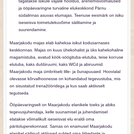
tagatakse isikule vajalik hooldus, arenemisvõimalused
ja ööpäevaringne turvaline elukeskkond Pärnu
südalinnas asuvas elumajas. Teenuse eesmärk on isiku
iseseisva toimetulekuvõime säilitamine ja
suurendamine.
Maarjakodu majas elab kaheksa isikut kodusarnases
keskkonnas. Majas on kuus ühekohalist ja üks kahekohaline
magamistuba, avatud köök-söögituba-elutuba, teise korruse
elutuba, kaks dušširuumi, kaks WCd ja abiruumid.
Maarjakodu maja ümbritseb lille- ja õunapuuaed. Hoovialal
olevasse kõrvalhoonesse on kohandatud tegevustuba, mis
on sisustatud trenažööridega ja kus saab aktiivselt
tegutseda.
Ööpäevaringselt on Maarjakodu elanikele toeks ja abiks
tegevusjuhendaja, kelle suunamisel ja juhendamisel
elatakse võimalikult iseseisvat elu eraldi oma
päritoluperekonnast. Samas on enamusel Maarjakodu
elanikel säilinud aktiivsed suhted oma lähedaste ja