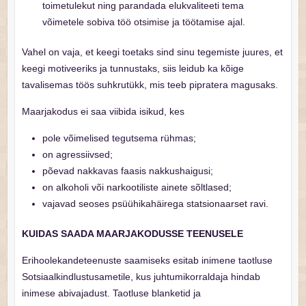
toimetulekut ning parandada elukvaliteeti tema
võimetele sobiva töö otsimise ja töötamise ajal.
Vahel on vaja, et keegi toetaks sind sinu tegemiste juures, et
keegi motiveeriks ja tunnustaks, siis leidub ka kõige
tavalisemas töös suhkrutükk, mis teeb pipratera magusaks.
Maarjakodus ei saa viibida isikud, kes
pole võimelised tegutsema rühmas;
on agressiivsed;
põevad nakkavas faasis nakkushaigusi;
on alkoholi või narkootiliste ainete sõltlased;
vajavad seoses psüühikahäirega statsionaarset ravi.
KUIDAS SAADA MAARJAKODUSSE TEENUSELE
Erihoolekandeteenuste saamiseks esitab inimene taotluse
Sotsiaalkindlustusametile, kus juhtumikorraldaja hindab
inimese abivajadust. Taotluse blanketid ja