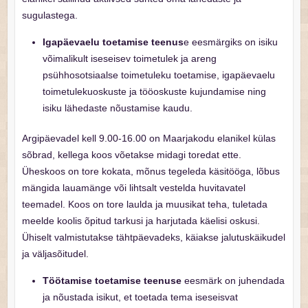
sugulastega.
Igapäevaelu toetamise teenus
e eesmärgiks on isiku
võimalikult iseseisev toimetulek ja areng
psühhosotsiaalse toimetuleku toetamise, igapäevaelu
toimetulekuoskuste ja tööoskuste kujundamise ning
isiku lähedaste nõustamise kaudu.
Argipäevadel kell 9.00-16.00 on Maarjakodu elanikel külas
sõbrad, kellega koos võetakse midagi toredat ette.
Üheskoos on tore kokata, mõnus tegeleda käsitööga, lõbus
mängida lauamänge või lihtsalt vestelda huvitavatel
teemadel. Koos on tore laulda ja muusikat teha, tuletada
meelde koolis õpitud tarkusi ja harjutada käelisi oskusi.
Ühiselt valmistutakse tähtpäevadeks, käiakse jalutuskäikudel
ja väljasõitudel.
Töötamise toetamise teenuse
eesmärk on juhendada
ja nõustada isikut, et toetada tema iseseisvat