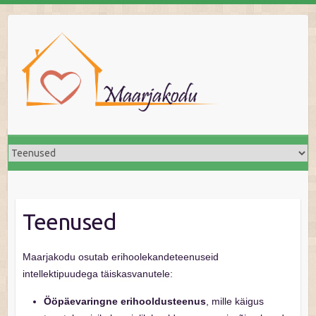
Skip
to
content
Teenused
Maarjakodu osutab erihoolekandeteenuseid
intellektipuudega täiskasvanutele:
Ööpäevaringne erihooldusteenus
, mille käigus